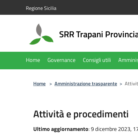
Salta al contenuto principale
Regione Sicilia
SRR Trapani Provinci
Home
Governance
Consigli utili
Amminis
Home
>
Amministrazione trasparente
>
Attivi
Attività e procedimenti
Ultimo aggiornamento
: 9 dicembre 2023, 1