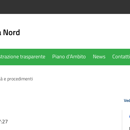
a Nord
trazione trasparente
Piano d'Ambito
News
Contatti
tà e procedimenti
Ved
7:27