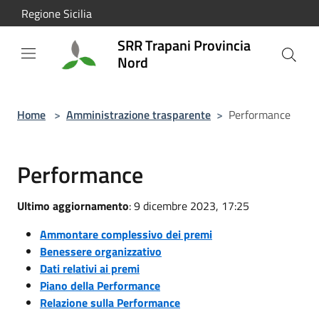
Salta al contenuto principale
Regione Sicilia
SRR Trapani Provincia
Nord
Home
>
Amministrazione trasparente
>
Performance
Performance
Ultimo aggiornamento
: 9 dicembre 2023, 17:25
Ammontare complessivo dei premi
Benessere organizzativo
Dati relativi ai premi
Piano della Performance
Relazione sulla Performance