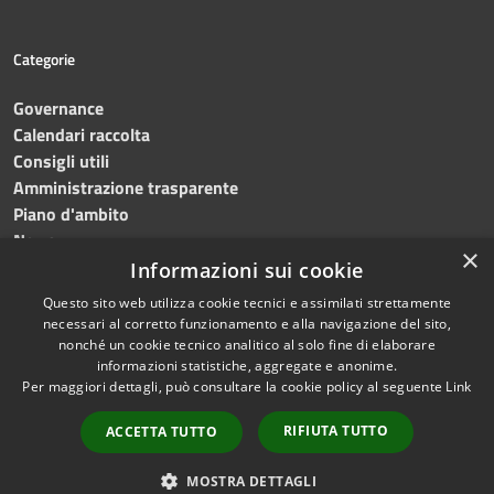
Categorie
Governance
Calendari raccolta
Consigli utili
Amministrazione trasparente
Piano d'ambito
News
×
Contatti
Informazioni sui cookie
Questo sito web utilizza cookie tecnici e assimilati strettamente
necessari al corretto funzionamento e alla navigazione del sito,
nonché un cookie tecnico analitico al solo fine di elaborare
informazioni statistiche, aggregate e anonime.
RSS
Copyright © 2023 •
SRR
Per maggiori dettagli, può consultare la cookie policy al seguente
Link
Accessibilità
Trapani provincia nord
•
Privacy
Powered
RIFIUTA TUTTO
ACCETTA TUTTO
Cookie
by
Municipium
•
Redazione
Mappa del sito
MOSTRA DETTAGLI