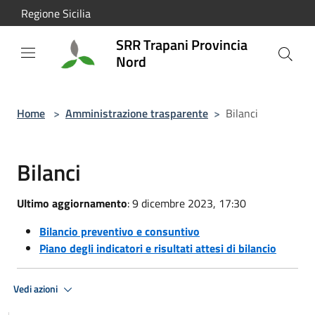
Salta al contenuto principale
Regione Sicilia
SRR Trapani Provincia
Nord
Home
>
Amministrazione trasparente
>
Bilanci
Bilanci
Ultimo aggiornamento
: 9 dicembre 2023, 17:30
Bilancio preventivo e consuntivo
Piano degli indicatori e risultati attesi di bilancio
Vedi azioni