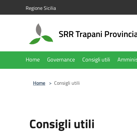
Salta al contenuto principale
Regione Sicilia
SRR Trapani Provinci
Home
Governance
Consigli utili
Amminis
Home
>
Consigli utili
Consigli utili