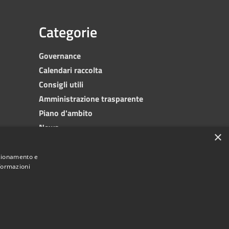
Categorie
Governance
Calendari raccolta
Consigli utili
Amministrazione trasparente
Piano d'ambito
News
×
Contatti
nzionamento e
nformazioni
© 2023 •
SRR Trapani provincia nord
• Powered
by
•
Municipium
Redazione