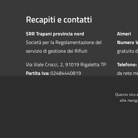
Recapiti e contatti
SRR Trapani provincia nord
Aimeri
Società per la Regolamentazione del
Numero V
servizio di gestione dei Rifiuti
gratuito d
Via Viale Crocci, 2, 91019 Rigaletta TP
Telefono:
Partita Iva:
02484440819
da rete m
Questo sito 
alla navig
RSS
Accessibilità
Privacy
Cookie
Mappa de