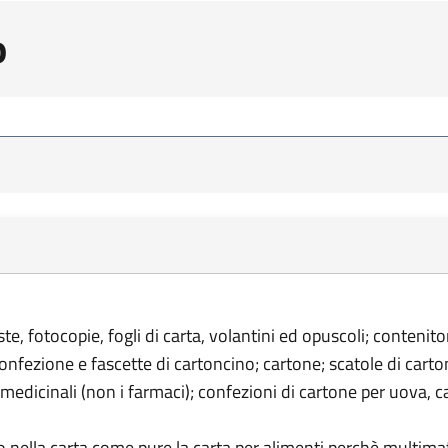
o
buste, fotocopie, fogli di carta, volantini ed opuscoli; contenito
confezione e fascette di cartoncino; cartone; scatole di cart
i medicinali (non i farmaci); confezioni di cartone per uova, c
to nella carta come pure la carta per alimenti perchè multimat