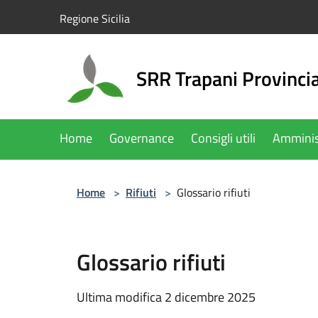
Salta al contenuto principale
Regione Sicilia
SRR Trapani Provinci
Home
Governance
Consigli utili
Amminis
Home
>
Rifiuti
>
Glossario rifiuti
Glossario rifiuti
Ultima modifica 2 dicembre 2025