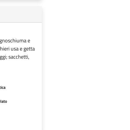
bagnoschiuma e
chieri usa e getta
ggi; sacchetti,
tica
lato