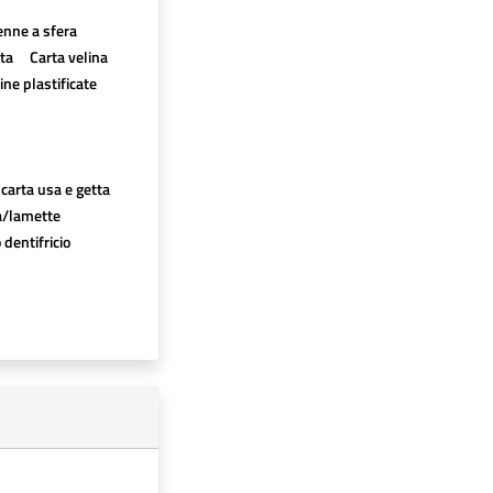
enne a sfera
ata
Carta velina
ine plastificate
e carta usa e getta
a/lamette
 dentifricio