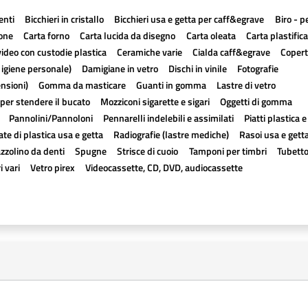
enti
Bicchieri in cristallo
Bicchieri usa e getta per caff&egrave
Biro - p
one
Carta forno
Carta lucida da disegno
Carta oleata
Carta plastific
video con custodie plastica
Ceramiche varie
Cialda caff&egrave
Copert
 igiene personale)
Damigiane in vetro
Dischi in vinile
Fotografie
ensioni)
Gomma da masticare
Guanti in gomma
Lastre di vetro
per stendere il bucato
Mozziconi sigarette e sigari
Oggetti di gomma
Pannolini/Pannoloni
Pennarelli indelebili e assimilati
Piatti plastica 
te di plastica usa e getta
Radiografie (lastre mediche)
Rasoi usa e gett
zzolino da denti
Spugne
Strisce di cuoio
Tamponi per timbri
Tubetto
i vari
Vetro pirex
Videocassette, CD, DVD, audiocassette