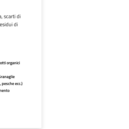
, scarti di
residui di
tti organici
Granaglie
e, pesche ecc.)
amento