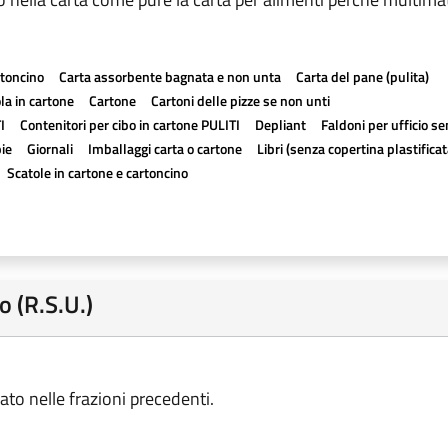
rtoncino
Carta assorbente bagnata e non unta
Carta del pane (pulita)
la in cartone
Cartone
Cartoni delle pizze se non unti
I
Contenitori per cibo in cartone PULITI
Depliant
Faldoni per ufficio se
ie
Giornali
Imballaggi carta o cartone
Libri (senza copertina plastificat
Scatole in cartone e cartoncino
o (R.S.U.)
ato nelle frazioni precedenti.