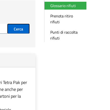
Glossario rifiuti
Prenota ritiro
rifiuti
Cerca
Punti di raccolta
rifiuti
ri Tetra Pak per
one anche per
artoni per la
eriale.