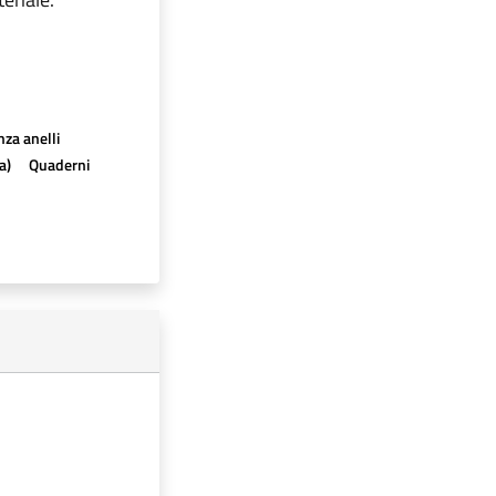
nza anelli
a)
Quaderni