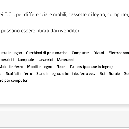
ei C.C.r. per differenziare mobili, cassette di legno, computer,
 possono essere ritirati dai rivenditori.
ette in legno
Cerchioni di pneumatico
Computer
Divani
Elettrodomes
perabili
Lampade
Lavatrici
Materassi
Mobili in ferro
Mobili in legno
Neon
Pallets (pedane in legno)
e
Scaffali in ferro
Scale in legno, alluminio, ferro ecc.
Sci
Sdraio
Se
ere per computer