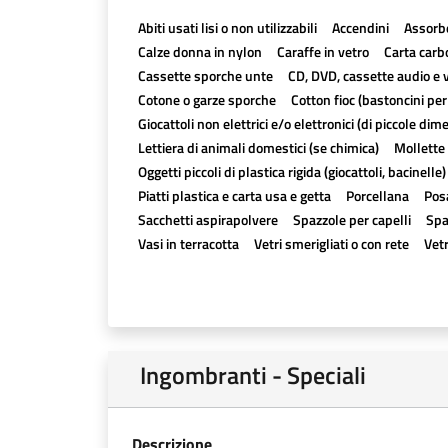
Abiti usati lisi o non utilizzabili
Accendini
Assorb
Calze donna in nylon
Caraffe in vetro
Carta carb
Cassette sporche unte
CD, DVD, cassette audio e 
Cotone o garze sporche
Cotton fioc (bastoncini per
Giocattoli non elettrici e/o elettronici (di piccole dim
Lettiera di animali domestici (se chimica)
Mollette 
Oggetti piccoli di plastica rigida (giocattoli, bacinelle)
Piatti plastica e carta usa e getta
Porcellana
Posa
Sacchetti aspirapolvere
Spazzole per capelli
Spa
Vasi in terracotta
Vetri smerigliati o con rete
Vetr
Ingombranti - Speciali
Descrizione