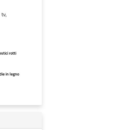
 tv,
tici rotti
die in legno