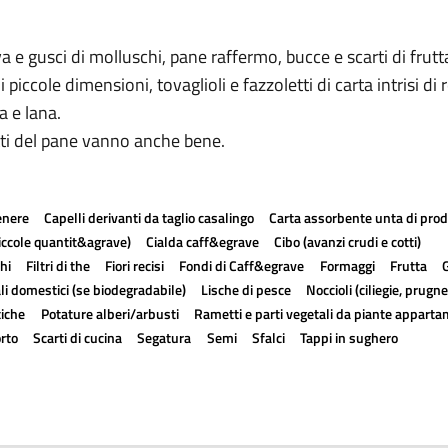
va e gusci di molluschi, pane raffermo, bucce e scarti di frutta
i piccole dimensioni, tovaglioli e fazzoletti di carta intrisi di 
a e lana.
etti del pane vanno anche bene.
enere
Capelli derivanti da taglio casalingo
Carta assorbente unta di prodo
piccole quantit&agrave)
Cialda caff&egrave
Cibo (avanzi crudi e cotti)
hi
Filtri di the
Fiori recisi
Fondi di Caff&egrave
Formaggi
Frutta
li domestici (se biodegradabile)
Lische di pesce
Noccioli (ciliegie, prugn
iche
Potature alberi/arbusti
Rametti e parti vegetali da piante appart
rto
Scarti di cucina
Segatura
Semi
Sfalci
Tappi in sughero