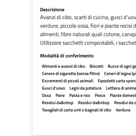
Descrizione
Avanzi di cibo, scarti di cucina, gusci d'uo
verdure, piccole ossa, fiori e piante recisi d
alimenti, fibre naturali quali cotone, canap
Utilizzare sacchetti compostabili, i sacch
Modalità di conferimento
Alimenti e avanzi di cibo
Biscotti
Bucce di ogni g
Cenere di sigaretta (senza filtro)
Ceneri di legna (
Escrementi di piccoli animali
Fazzoletti carta sporc
Gusci d'uovo
Legni da potatura
Lettiera di anima
Ossa
Pane
Pasta e riso
Pesce
Piante domest
Residui da&nbsp
Residui da&nbsp
Residui da o
Tovaglioli di carta unti o bagnati di cibo
Verdura