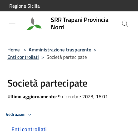
Salta al contenuto principale
Regione Sicilia
SRR Trapani Provincia
Nord
Home
>
Amministrazione trasparente
>
Enti controllati
>
Società partecipate
Società partecipate
Ultimo aggiornamento
: 9 dicembre 2023, 16:01
Vedi azioni
Enti controllati