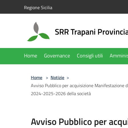
Salta al contenuto principale
Regione Sicilia
SRR Trapani Provinci
Home
Governance
Consigli utili
Amminis
Home
>
Notizie
>
Avviso Pubblico per acquisizione Manifestazione di 
2024-2025-2026 della società
Avviso Pubblico per acqu