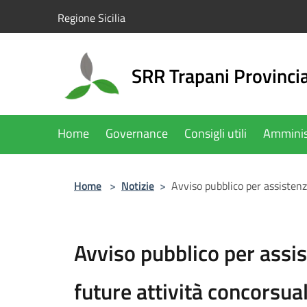
Salta al contenuto principale
Regione Sicilia
SRR Trapani Provinci
Home
Governance
Consigli utili
Amminis
Home
>
Notizie
>
Avviso pubblico per assistenz
Avviso pubblico per assi
future attività concorsual