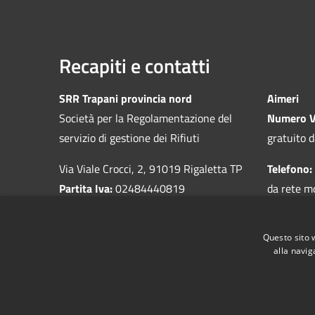
Recapiti e contatti
SRR Trapani provincia nord
Aimeri
Società per la Regolamentazione del
Numero V
servizio di gestione dei Rifiuti
gratuito d
Via Viale Crocci, 2, 91019 Rigaletta TP
Telefono:
Partita Iva:
02484440819
da rete m
Questo sito 
alla navig
RSS
Accessibilità
Privacy
Cookie
Mappa de