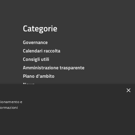
Categorie
Governance
Calendari raccolta
Consigli utili
Amministrazione trasparente
Piano d'ambito
News
×
Contatti
nzionamento e
nformazioni
© 2023 •
SRR Trapani provincia nord
• Powered