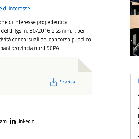
 di interesse
one di interesse propedeutica
 a del d. lgs. n. 50/2016 e ss.mm.ii, per
ttività concorsuali del concorso pubblico
trapani provincia nord SCPA.
PDF
Scarica
ram
LinkedIn