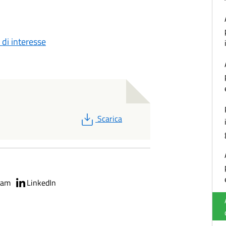
di interesse
PDF
Scarica
ram
LinkedIn