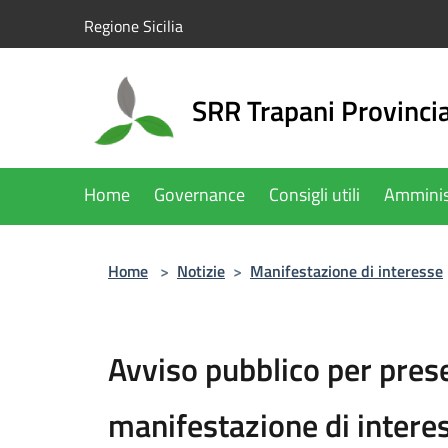
Salta al contenuto principale
Regione Sicilia
SRR Trapani Provinci
Home
Governance
Consigli utili
Amminis
Home
>
Notizie
>
Manifestazione di interesse
Avviso pubblico per pres
manifestazione di intere