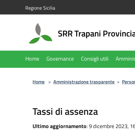
Salta al contenuto principale
Regione Sicilia
SRR Trapani Provinci
Home
Governance
Consigli utili
Amminis
Home
>
Amministrazione trasparente
>
Perso
Tassi di assenza
Ultimo aggiornamento
: 9 dicembre 2023, 1