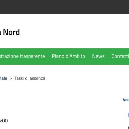
a Nord
trazione trasparente
Piano d'Ambito
News
Contatti
nale
>
Tassi di assenza
Ved
6:00