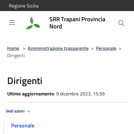
Salta al contenuto principale
Regione Sicilia
SRR Trapani Provincia
Nord
Home
>
Amministrazione trasparente
>
Personale
>
Dirigenti
Dirigenti
Ultimo aggiornamento
: 9 dicembre 2023, 15:59
Vedi azioni
Personale