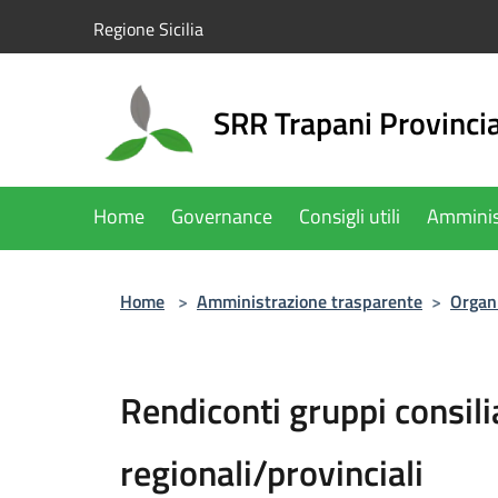
Salta al contenuto principale
Regione Sicilia
SRR Trapani Provinci
Home
Governance
Consigli utili
Amminis
Home
>
Amministrazione trasparente
>
Organ
Rendiconti gruppi consili
regionali/provinciali