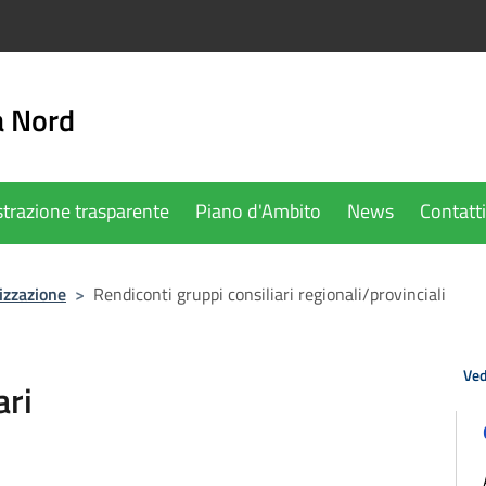
a Nord
trazione trasparente
Piano d'Ambito
News
Contatti
izzazione
>
Rendiconti gruppi consiliari regionali/provinciali
Ved
ari