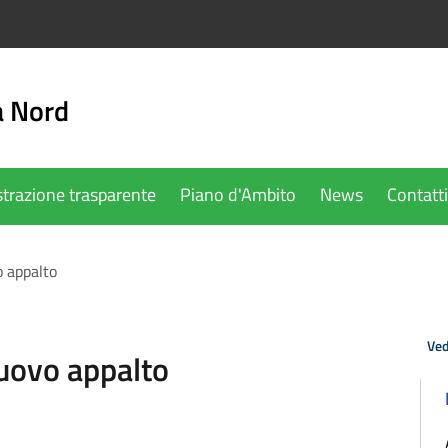
a Nord
trazione trasparente
Piano d'Ambito
News
Contatti
 appalto
Ved
uovo appalto