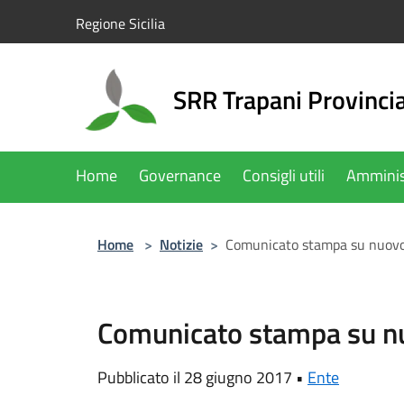
Salta al contenuto principale
Regione Sicilia
SRR Trapani Provinci
Home
Governance
Consigli utili
Amminis
Home
>
Notizie
>
Comunicato stampa su nuovo
Comunicato stampa su n
Pubblicato il 28 giugno 2017 •
Ente