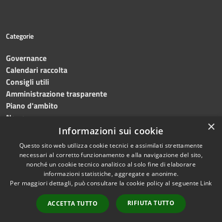
Categorie
Governance
Calendari raccolta
Consigli utili
Amministrazione trasparente
Piano d'ambito
News
×
Contatti
Informazioni sui cookie
Questo sito web utilizza cookie tecnici e assimilati strettamente
necessari al corretto funzionamento e alla navigazione del sito,
nonché un cookie tecnico analitico al solo fine di elaborare
informazioni statistiche, aggregate e anonime.
RSS
Copyright © 2023 •
SRR
Per maggiori dettagli, può consultare la cookie policy al seguente
Link
Accessibilità
Trapani provincia nord
•
Privacy
Powered
RIFIUTA TUTTO
ACCETTA TUTTO
Cookie
by
Municipium
•
Redazione