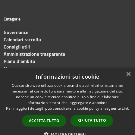
Categorie
Governance
Calendari raccolta
Consigli utili
Amministrazione trasparente
Piano d'ambito
News
×
Contatti
Informazioni sui cookie
Questo sito web utilizza cookie tecnici e assimilati strettamente
necessari al corretto funzionamento e alla navigazione del sito,
nonché un cookie tecnico analitico al solo fine di elaborare
informazioni statistiche, aggregate e anonime.
RSS
Copyright © 2023 •
SRR
Per maggiori dettagli, può consultare la cookie policy al seguente
Link
Accessibilità
Trapani provincia nord
•
Privacy
Powered
RIFIUTA TUTTO
ACCETTA TUTTO
Cookie
by
Municipium
•
Redazione
Mappa del sito
MOSTRA DETTAGLI