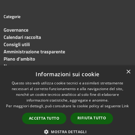
Categorie
Governance
Calendari raccolta
Consigli utili
Amministrazione trasparente
Piano d'ambito
News
×
Contatti
Informazioni sui cookie
Questo sito web utilizza cookie tecnici e assimilati strettamente
necessari al corretto funzionamento e alla navigazione del sito,
nonché un cookie tecnico analitico al solo fine di elaborare
informazioni statistiche, aggregate e anonime.
RSS
Copyright © 2023 •
SRR
Per maggiori dettagli, può consultare la cookie policy al seguente
Link
Accessibilità
Trapani provincia nord
•
Privacy
Powered
RIFIUTA TUTTO
ACCETTA TUTTO
Cookie
by
Municipium
•
Redazione
Mappa del sito
MOSTRA DETTAGLI