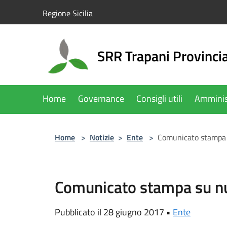
Salta al contenuto principale
Regione Sicilia
SRR Trapani Provinci
Home
Governance
Consigli utili
Amminis
Home
>
Notizie
>
Ente
>
Comunicato stampa 
Comunicato stampa su n
Pubblicato il 28 giugno 2017 •
Ente