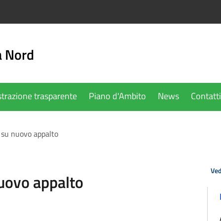
a Nord
trazione trasparente
Piano d'Ambito
News
Contatti
su nuovo appalto
Ved
uovo appalto