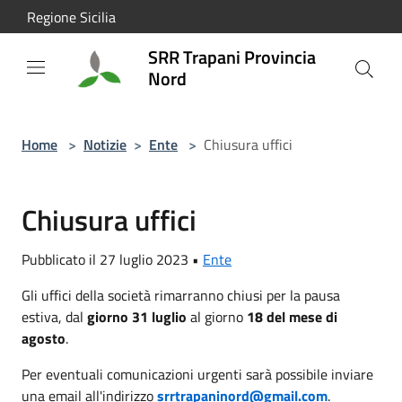
Salta al contenuto principale
Regione Sicilia
SRR Trapani Provincia
Nord
Home
>
Notizie
>
Ente
>
Chiusura uffici
Chiusura uffici
Pubblicato il 27 luglio 2023 •
Ente
Gli uffici della società rimarranno chiusi per la pausa
estiva, dal
giorno 31 luglio
al giorno
18 del mese di
agosto
.
Per eventuali comunicazioni urgenti sarà possibile inviare
una email all'indirizzo
srrtrapaninord@gmail.com
.