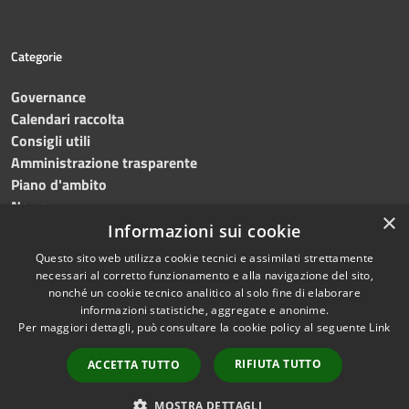
Categorie
Governance
Calendari raccolta
Consigli utili
Amministrazione trasparente
Piano d'ambito
News
×
Contatti
Informazioni sui cookie
Questo sito web utilizza cookie tecnici e assimilati strettamente
necessari al corretto funzionamento e alla navigazione del sito,
nonché un cookie tecnico analitico al solo fine di elaborare
informazioni statistiche, aggregate e anonime.
RSS
Copyright © 2023 •
SRR
Per maggiori dettagli, può consultare la cookie policy al seguente
Link
Accessibilità
Trapani provincia nord
•
Privacy
Powered
RIFIUTA TUTTO
ACCETTA TUTTO
Cookie
by
Municipium
•
Redazione
Mappa del sito
MOSTRA DETTAGLI