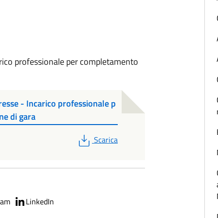
arico professionale per completamento
resse - Incarico professionale p
e di gara
PDF
Scarica
ram
LinkedIn