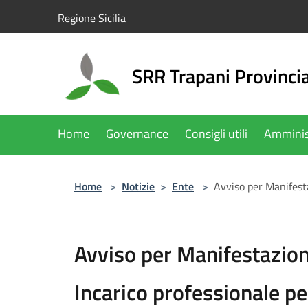
Salta al contenuto principale
Regione Sicilia
SRR Trapani Provinci
Home
Governance
Consigli utili
Amminis
Home
>
Notizie
>
Ente
>
Avviso per Manifest
Avviso per Manifestazion
Incarico professionale 