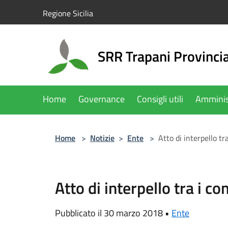
Salta al contenuto principale
Regione Sicilia
SRR Trapani Provinci
Home
Governance
Consigli utili
Amminis
Home
>
Notizie
>
Ente
>
Atto di interpello tr
Atto di interpello tra i c
Pubblicato il 30 marzo 2018 •
Ente