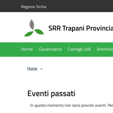
Salta al contenuto principale
Regione Sicilia
SRR Trapani Provinci
Home
Governance
Consigli utili
Amminis
Home
>
Eventi passati
In questo momento non sono previsti eventi. Per 