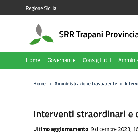
Salta al contenuto principale
Regione Sicilia
SRR Trapani Provinci
Home
Governance
Consigli utili
Amminis
Home
>
Amministrazione trasparente
>
Interv
Interventi straordinari e
Ultimo aggiornamento
: 9 dicembre 2023, 1