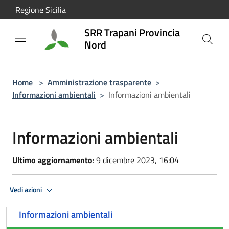
Salta al contenuto principale
Regione Sicilia
SRR Trapani Provincia
Nord
Home
>
Amministrazione trasparente
>
Informazioni ambientali
>
Informazioni ambientali
Informazioni ambientali
Ultimo aggiornamento
: 9 dicembre 2023, 16:04
Vedi azioni
Informazioni ambientali