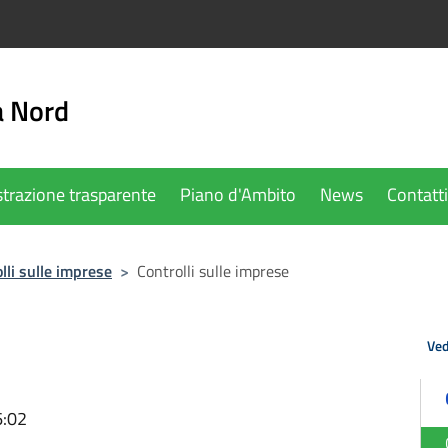
a Nord
trazione trasparente
Piano d'Ambito
News
Contatti
lli sulle imprese
>
Controlli sulle imprese
Ved
6:02