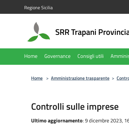
Salta al contenuto principale
Regione Sicilia
SRR Trapani Provinci
Home
Governance
Consigli utili
Amminis
Home
>
Amministrazione trasparente
>
Contro
Controlli sulle imprese
Ultimo aggiornamento
: 9 dicembre 2023, 1