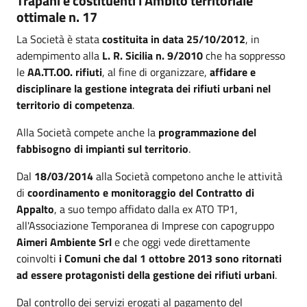
Trapani e costituenti l'Ambito territoriale
ottimale n. 17
La Società è stata
costituita in data 25/10/2012
, in
adempimento alla
L. R. Sicilia n. 9/2010
che ha soppresso
le
AA.TT.OO. rifiuti
, al fine di organizzare,
affidare e
disciplinare la gestione integrata dei rifiuti urbani nel
territorio di competenza
.
Alla Società compete anche la
programmazione del
fabbisogno di impianti sul territorio
.
Dal
18/03/2014
alla Società competono anche le attività
di
coordinamento e monitoraggio del Contratto di
Appalto
, a suo tempo affidato dalla ex ATO TP1,
all'Associazione Temporanea di Imprese con capogruppo
Aimeri Ambiente Srl
e che oggi vede direttamente
coinvolti
i Comuni che dal 1 ottobre 2013 sono ritornati
ad essere protagonisti della gestione dei rifiuti urbani
.
Dal controllo dei servizi erogati al pagamento del