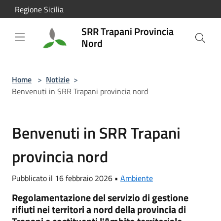
Salta al contenuto principale
Regione Sicilia
SRR Trapani Provincia
Nord
Home
>
Notizie
>
Benvenuti in SRR Trapani provincia nord
Benvenuti in SRR Trapani
provincia nord
Pubblicato il 16 febbraio 2026 •
Ambiente
Regolamentazione del servizio di gestione
rifiuti nei territori a nord della provincia di