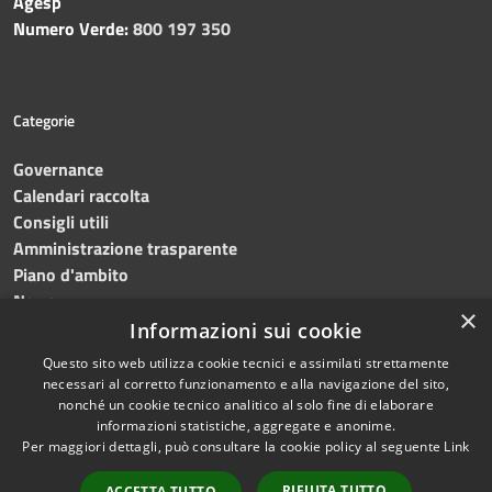
Agesp
Numero Verde:
800 197 350
Categorie
Governance
Calendari raccolta
Consigli utili
Amministrazione trasparente
Piano d'ambito
News
×
Contatti
Informazioni sui cookie
Questo sito web utilizza cookie tecnici e assimilati strettamente
necessari al corretto funzionamento e alla navigazione del sito,
nonché un cookie tecnico analitico al solo fine di elaborare
informazioni statistiche, aggregate e anonime.
RSS
Copyright © 2023 •
SRR
Per maggiori dettagli, può consultare la cookie policy al seguente
Link
Accessibilità
Trapani provincia nord
•
Privacy
Powered
RIFIUTA TUTTO
ACCETTA TUTTO