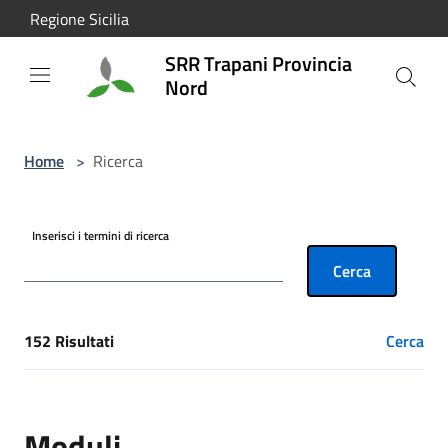
Salta al contenuto principale
Regione Sicilia
SRR Trapani Provincia
Nord
Home
>
Ricerca
Inserisci i termini di ricerca
Cerca
152 Risultati
Cerca
[results] Risultati
Moduli