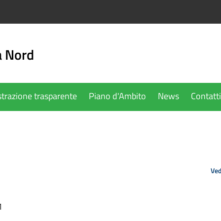
a Nord
trazione trasparente
Piano d'Ambito
News
Contatti
Ved
1