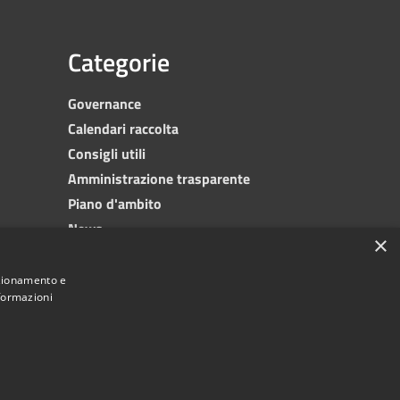
Categorie
Governance
Calendari raccolta
Consigli utili
Amministrazione trasparente
Piano d'ambito
News
×
Contatti
nzionamento e
nformazioni
© 2023 •
SRR Trapani provincia nord
• Powered
by
•
Municipium
Redazione