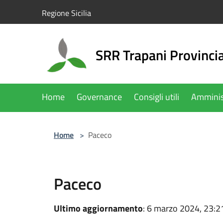
Salta al contenuto principale
Regione Sicilia
SRR Trapani Provinci
Home
Governance
Consigli utili
Amminis
Home
>
Paceco
Paceco
Ultimo aggiornamento
: 6 marzo 2024, 23:2