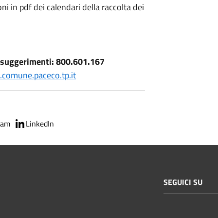
ni in pdf dei calendari della raccolta dei
e suggerimenti: 800.601.167
comune.paceco.tp.it
ram
LinkedIn
SEGUICI SU