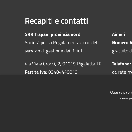
Recapiti e contatti
SRR Trapani provincia nord
Aimeri
Società per la Regolamentazione del
Numero V
servizio di gestione dei Rifiuti
gratuito d
Via Viale Crocci, 2, 91019 Rigaletta TP
Telefono:
Partita Iva:
02484440819
da rete m
Questo sito 
alla navig
RSS
Accessibilità
Privacy
Cookie
Mappa de